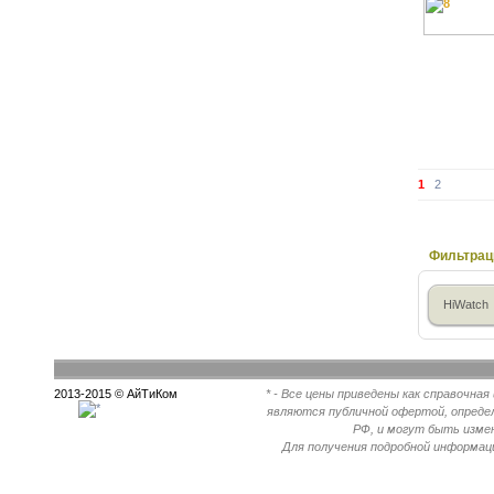
1
2
Фильтрац
HiWatch
2013-2015 © АйТиКом
* - Все цены приведены как справочна
являются публичной офертой, опреде
РФ, и могут быть измен
Для получения подробной информац