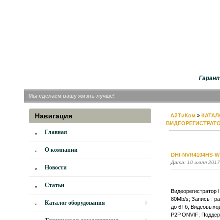
Гарант
Мы сделаем вашу жизнь лучше!
Навигация
АйТиКом
»
КАТАЛ
ВИДЕОРЕГИСТРАТ
Главная
О компании
DHI-NVR4104HS-W
Дата: 10 июля 2017
Новости
Статьи
Видеорегистратор I
80Mb/s; Запись : р
Каталог оборудования
до 6Тб; Видеовыход
P2P,ONVIF; Поддерж