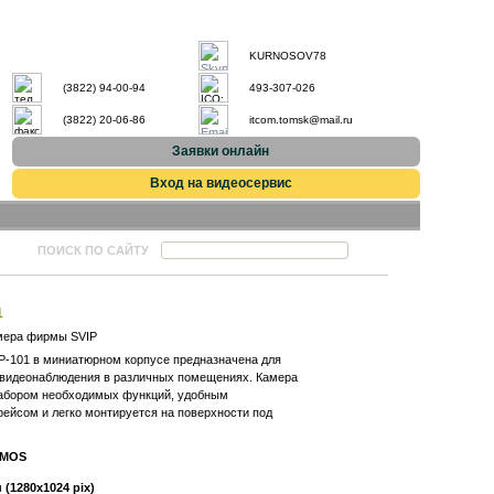
KURNOSOV78
(3822) 94-00-94
493-307-026
(3822) 20-06-86
itcom.tomsk@mail.ru
Заявки онлайн
Вход на видеосервис
ПОИСК ПО САЙТУ
1
мера фирмы SVIP
P-101 в миниатюрном корпусе предназначена для
 видеонаблюдения в различных помещениях. Камера
абором необходимых функций, удобным
ейсом и легко монтируется на поверхности под
CMOS
 (1280х1024 pix)