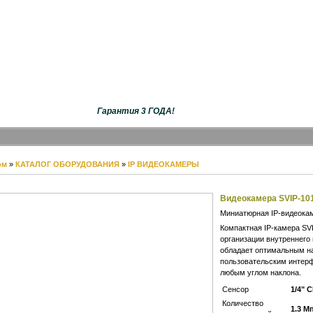
Гарантия 3 ГОДА!
ом
»
КАТАЛОГ ОБОРУДОВАНИЯ
»
IP ВИДЕОКАМЕРЫ
Видеокамера SVIP-10
Миниатюрная IP-видеока
Компактная IP-камера SV
организации внутреннего
обладает оптимальным н
пользовательским интерф
любым углом наклона.
Сенсор
1/4" 
Количество
1.3 Мп