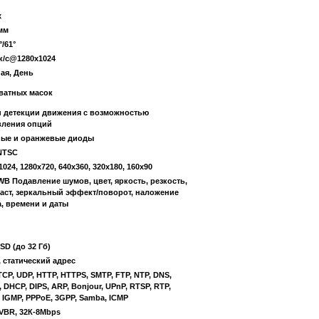
x
 мм
°/61°
к/с@1280х1024
ая, День
ватных масок
н детекции движения с возможностью
вления опций
ные и оранжевые диоды
NTSC
1024, 1280х720, 640х360, 320х180, 160х90
WB Подавление шумов, цвет, яркость, резкость,
аст, зеркальный эффект/поворот, наложение
а, времени и даты
 SD (до 32 Гб)
 статический адрес
 TCP, UDP, HTTP, HTTPS, SMTP, FTP, NTP, DNS,
 DHCP, DIPS, ARP, Bonjour, UPnP, RTSP, RTP,
 IGMP, PPPoE, 3GPP, Samba, ICMP
VBR, 32К-8Mbps