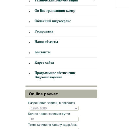
Техническая документация
On line трансляция камер
Облачный видеосервис
Распродажа
Наши объекты
Контакты
Карта сайта
Программное обеспечение
Видеонаблюдение
On line расчет
Разрешение записи, в пикселах
Кол-во часов записи в сутки
Темп записи по каналу, кадр./сек.