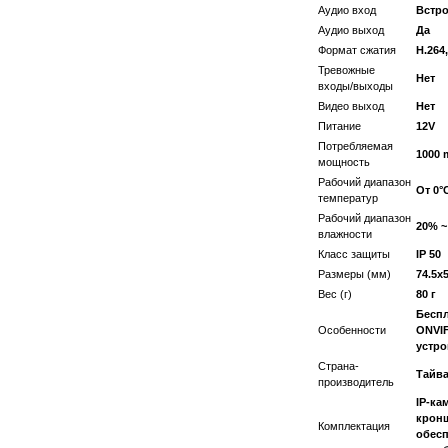
Аудио вход
Встр
Аудио выход
Да
Формат сжатия
H.264
Тревожные
Нет
входы/выходы
Видео выход
Нет
Питание
12V
Потребляемая
1000 
мощность
Рабочий диапазон
От 0°C
температур
Рабочий диапазон
20% ~
влажности
Класс защиты
IP 50
Размеры (мм)
74.5х
Вес (г)
80 г
Беспл
Особенности
ONVIF
устро
Страна-
Тайв
производитель
IP-ка
кронш
Комплектация
обесп