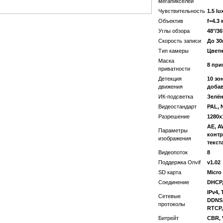
мегапикселей
Чувствительность
1.5 lu
Объектив
f=4.3
Углы обзора
48°/36
Скорость записи
До 30
Тип камеры
Цветн
Маска
8 при
приватности
Детекция
10 зо
движения
доба
ИК-подсветка
Зелё
Видеостандарт
PAL, 
Разрешение
1280х
AE, A
Параметры
контр
изображения
текст
Видеопоток
8
Поддержка Onvif
v1.02
SD карта
Micro
Соединение
DHCP,
IPv4,
Сетевые
DDNS,
протоколы
RTCP,
Битрейт
CBR, 