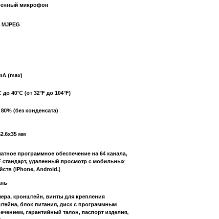
оенный микрофон
, MJPEG
mA (max)
 до 40°C (от 32°F до 104°F)
 80% (без конденсата)
52.6х35 мм
атное программное обеспечение на 64 канала,
 стандарт, удаленный просмотр с мобильных
йств (iPhone, Android.)
ань
мера, кронштейн, винты для крепления
тейна, блок питания, диск с программным
ечением, гарантийный талон, паспорт изделия,