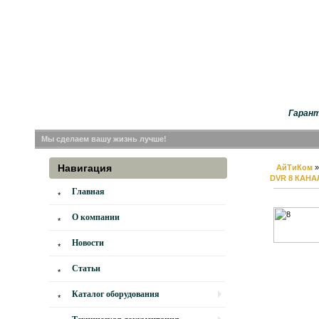
Гарант
Мы сделаем вашу жизнь лучше!
Навигация
АйТиКом
DVR 8 КАН
Главная
О компании
Новости
Статьи
Каталог оборудования