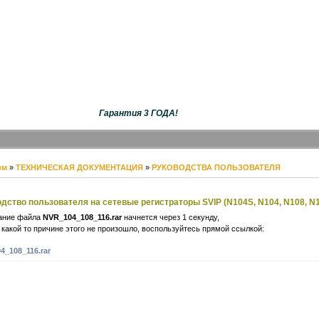
Гарантия 3 ГОДА!
ом
»
ТЕХНИЧЕСКАЯ ДОКУМЕНТАЦИЯ
»
РУКОВОДСТВА ПОЛЬЗОВАТЕЛЯ
дство пользователя на сетевые регистраторы SVIP (N104S, N104, N108, N1
ание файла
NVR_104_108_116.rar
начнется через 1 секунду,
 какой то причине этого не произошло, воспользуйтесь прямой ссылкой:
4_108_116.rar