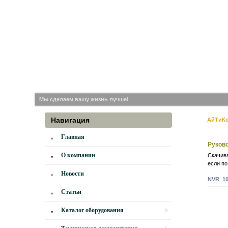
Мы сделаем вашу жизнь лучше!
Навигация
АйТиК
Главная
Руково
О компании
Скачив
если по
Новости
NVR_10
Статьи
Каталог оборудования