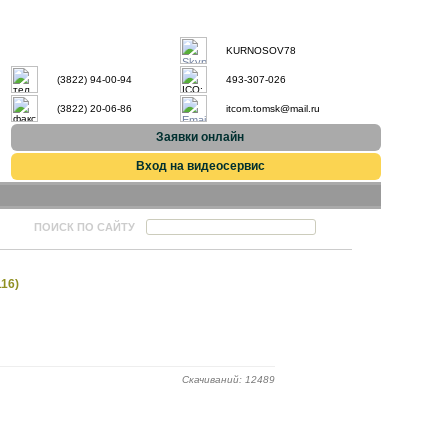
KURNOSOV78
(3822) 94-00-94
493-307-026
(3822) 20-06-86
itcom.tomsk@mail.ru
Заявки онлайн
Вход на видеосервис
ПОИСК ПО САЙТУ
16)
Скачиваний: 12489