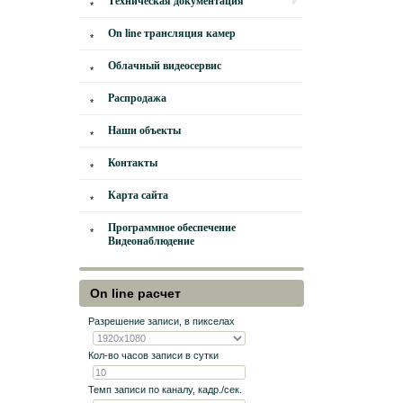
Техническая документация
On line трансляция камер
Облачный видеосервис
Распродажа
Наши объекты
Контакты
Карта сайта
Программное обеспечение
Видеонаблюдение
On line расчет
Разрешение записи, в пикселах
Кол-во часов записи в сутки
Темп записи по каналу, кадр./сек.