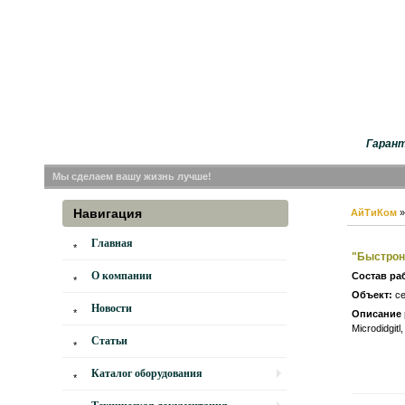
Гарант
Мы сделаем вашу жизнь лучше!
Навигация
АйТиКом
Главная
"Быстрон
О компании
Состав ра
Объект:
се
Новости
Описание 
Microdidgit
Статьи
Каталог оборудования