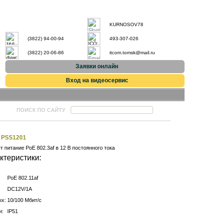
KURNOSOV78
(3822) 94-00-94
493-307-026
(3822) 20-06-86
itcom.tomsk@mail.ru
Заявки онлайн
Вход на видеосервис
ПОИСК ПО САЙТУ
 PSS1201
т питание PoE 802.3af в 12 В постоянного тока
ктеристики:
PoE 802.11af
DC12V/1A
ых:
10/100 Мбит/c
и:
IP51