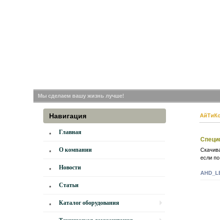
Мы сделаем вашу жизнь лучше!
Навигация
АйТиК
Главная
Специ
О компании
Скачив
если по
Новости
AHD_LB
Статьи
Каталог оборудования