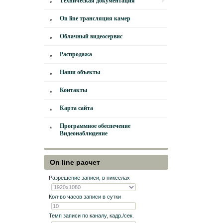
Техническая документация
On line трансляция камер
Облачный видеосервис
Распродажа
Наши объекты
Контакты
Карта сайта
Программное обеспечение
Видеонаблюдение
On line расчет
Разрешение записи, в пикселах
Кол-во часов записи в сутки
Темп записи по каналу, кадр./сек.