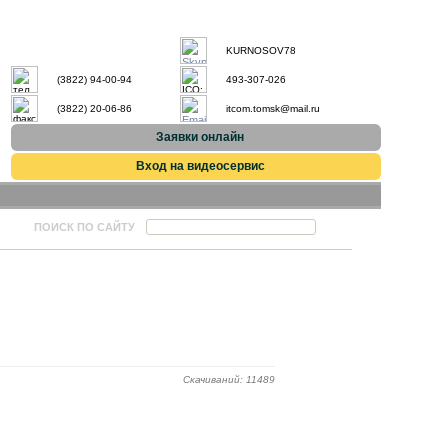
KURNOSOV78
(3822) 94-00-94
493-307-026
(3822) 20-06-86
itcom.tomsk@mail.ru
Заявки онлайн
Вход на видеосервис
ПОИСК ПО САЙТУ
Скачиваний: 11489